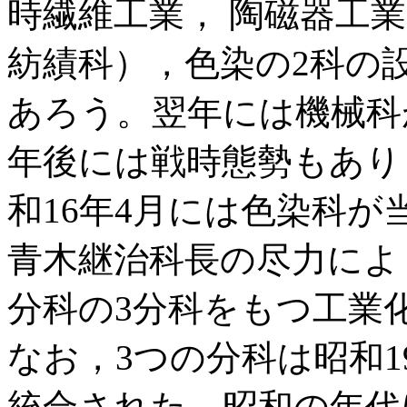
時繊維工業， 陶磁器工
紡績科），色染の2科の
あろう。翌年には機械科
年後には戦時態勢もあり
和16年4月には色染科
青木継治科長の尽力によ
分科の3分科をもつ工業
なお，3つの分科は昭和
統合された。昭和の年代