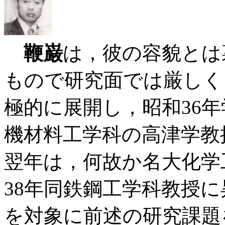
鞭巌
は，彼の容貌とは
もので研究面では厳しく
極的に展開し，昭和36
機材料工学科の高津学教
翌年は，何故か名大化学
38年同鉄鋼工学科教授
を対象に前述の研究課題