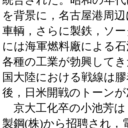
を背景に，名古屋港周辺
車輌，さらに製鉄，ソー
には海軍燃料廠による石
各種の工業が勃興してき
国大陸における戦線は膠
後，日米開戦のトーンが
京大工化卒の小池芳は
製鋼(株)から招聘され