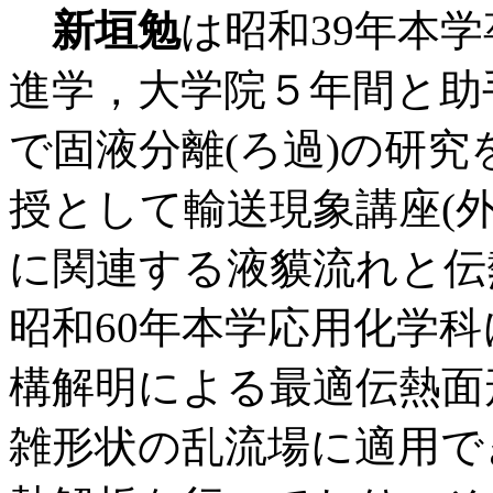
新垣勉
は昭和39年本
進学，大学院５年間と助
で固液分離(ろ過)の研究
授として輸送現象講座(
に関連する液貘流れと伝
昭和60年本学応用化学
構解明による最適伝熱面
雑形状の乱流場に適用で