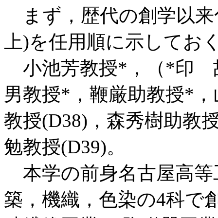
まず，歴代の創学以来化
上)を任用順に示してお
小池芳教授*，（*印 
男教授*，鞭厳助教授*，
教授(D38)，森秀樹助教
勉教授(D39)。
本学の前身名古屋高等工
築，機織，色染の4科で