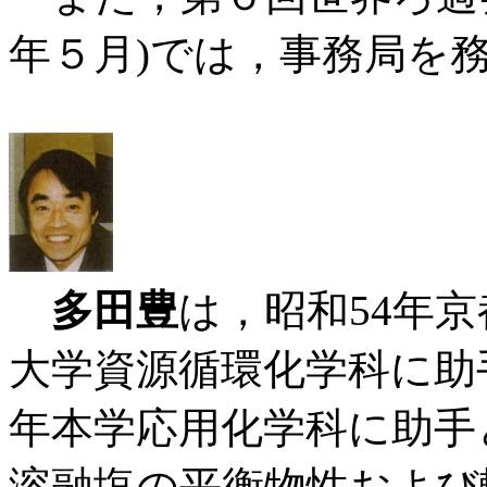
年５月)では，事務局を
多田豊
は，昭和54年
大学資源循環化学科に助
年本学応用化学科に助手
溶融塩の平衡物性および