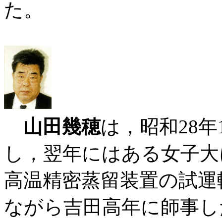
た。
山田幾穂
は，昭和28
し，翌年にはある女子大
高温精密蒸留装置の試運
ながら吉田高年に師事し