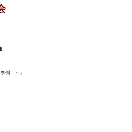
会
雄
事例 ～」