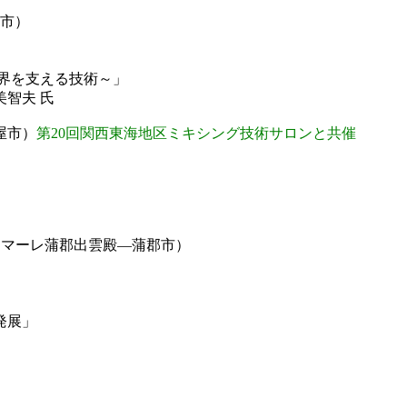
屋市）
を支える技術～」
夫 氏
古屋市）
第20回関西東海地区ミキシング技術サロンと共催
イル・マーレ蒲郡出雲殿―蒲郡市）
発展」