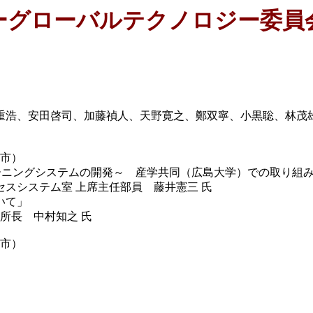
ーグローバルテクノロジー委員
浩、安田啓司、加藤禎人、天野寛之、鄭双寧、小黒聡、林茂
屋市）
ングシステムの開発～ 産学共同（広島大学）での取り組み
テム室 上席主任部員 藤井憲三 氏
いて」
長 中村知之 氏
屋市）