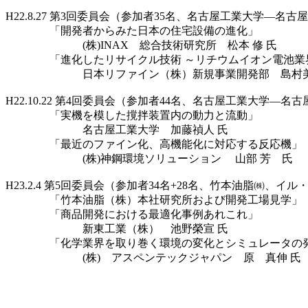
H22.8.27 第3回委員会（参加者35名、名古屋工業大学―名古
「開発者からみた日本の住宅設備の進化」
(株)INAX 総合技術研究所 松本 修 氏
「進化したリサイクル技術 ～リチウムイオン電池業界
日本リファイン（株）新規事業開発部 島村美智
H22.10.22 第4回委員会（参加者44名、名古屋工業大学―名
「実機を模した撹拌装置内の動力と流動」
名古屋工業大学 加藤禎人 氏
「最近のファイン化、高機能化に対応する反応機」
(株)神鋼環境ソリューション 山部 芳 氏
H23.2.4 第5回委員会（参加者34名+28名、竹本油脂㈱、
「竹本油脂（株）本社研究所および開発工場見学」
「商品開発における最適化事例あれこれ」
新東工業（株） 池野榮宣 氏
「化学業界を取り巻く環境の変化とシミュレータの
(株) アスペンテックジャパン 原 真伸 氏